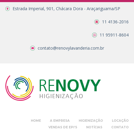
Estrada Imperial, 901, Chácara Dora - Araçariguama/SP
11 4136-2016
11 95911-8604
contato@renovylavanderia.com.br
HOME
A EMPRESA
HIGIENIZAÇÃO
LOCAÇÃO
VENDAS DE EPI’S
NOTÍCIAS
CONTATO