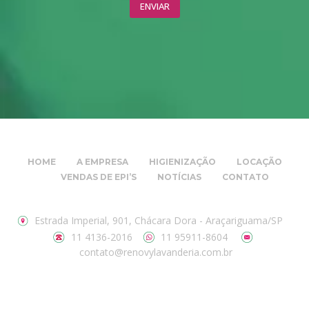
HOME
A EMPRESA
HIGIENIZAÇÃO
LOCAÇÃO
VENDAS DE EPI’S
NOTÍCIAS
CONTATO
Estrada Imperial, 901, Chácara Dora - Araçariguama/SP
11 4136-2016
11 95911-8604
contato@renovylavanderia.com.br