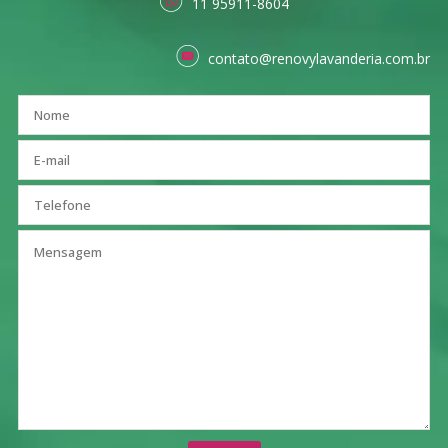
11 95911-8604
contato@renovylavanderia.com.br