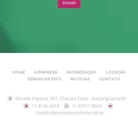
HOME
A EMPRESA
HIGIENIZAÇÃO
LOCAÇÃO
VENDAS DE EPI’S
NOTÍCIAS
CONTATO
Estrada Imperial, 901, Chácara Dora - Araçariguama/SP
11 4136-2016
11 95911-8604
contato@renovylavanderia.com.br