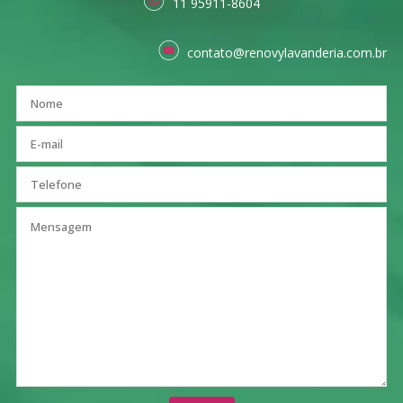
11 95911-8604
contato@renovylavanderia.com.br