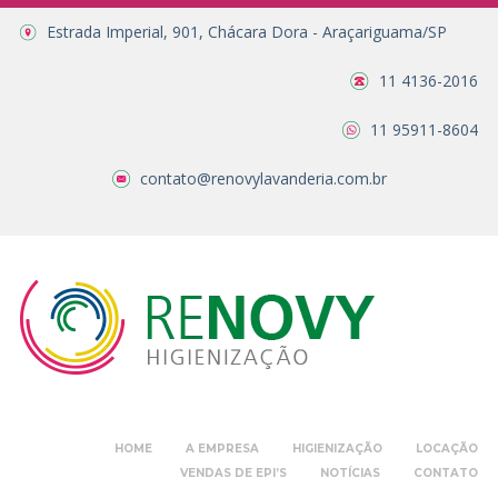
Estrada Imperial, 901, Chácara Dora - Araçariguama/SP
11 4136-2016
11 95911-8604
contato@renovylavanderia.com.br
HOME
A EMPRESA
HIGIENIZAÇÃO
LOCAÇÃO
VENDAS DE EPI’S
NOTÍCIAS
CONTATO