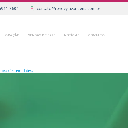
5911-8604
contato@renovylavanderia.com.br
LOCAÇÃO
VENDAS DE EPI’S
NOTÍCIAS
CONTATO
oser > Templates.