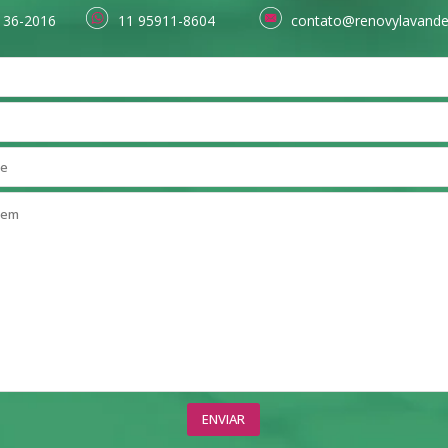
136-2016
11 95911-8604
contato@renovylavande