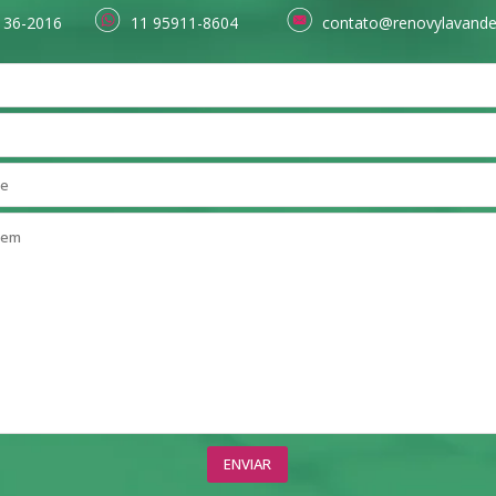
136-2016
11 95911-8604
contato@renovylavande