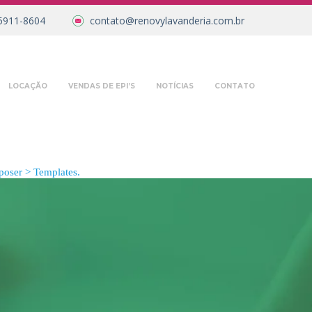
5911-8604
contato@renovylavanderia.com.br
LOCAÇÃO
VENDAS DE EPI’S
NOTÍCIAS
CONTATO
oser > Templates.