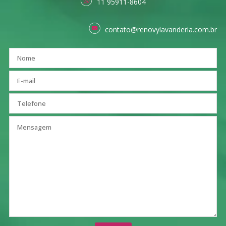
11 95911-8604
contato@renovylavanderia.com.br