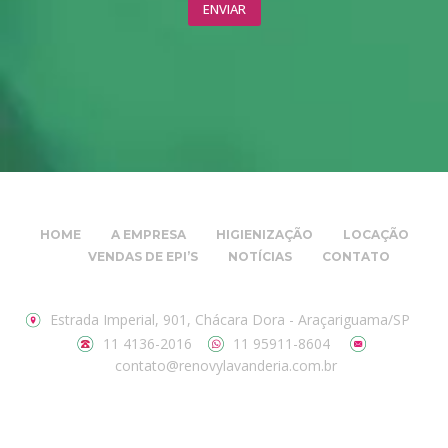
HOME
A EMPRESA
HIGIENIZAÇÃO
LOCAÇÃO
VENDAS DE EPI’S
NOTÍCIAS
CONTATO
Estrada Imperial, 901, Chácara Dora - Araçariguama/SP
11 4136-2016
11 95911-8604
contato@renovylavanderia.com.br