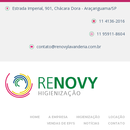
Estrada Imperial, 901, Chácara Dora - Araçariguama/SP
11 4136-2016
11 95911-8604
contato@renovylavanderia.com.br
HOME
A EMPRESA
HIGIENIZAÇÃO
LOCAÇÃO
VENDAS DE EPI’S
NOTÍCIAS
CONTATO