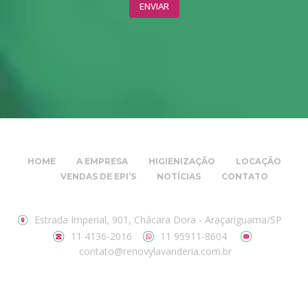
HOME
A EMPRESA
HIGIENIZAÇÃO
LOCAÇÃO
VENDAS DE EPI’S
NOTÍCIAS
CONTATO
Estrada Imperial, 901, Chácara Dora - Araçariguama/SP
11 4136-2016
11 95911-8604
contato@renovylavanderia.com.br