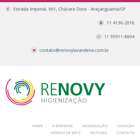
Estrada Imperial, 901, Chácara Dora - Araçariguama/SP
11 4136-2016
11 95911-8604
contato@renovylavanderia.com.br
HOME
A EMPRESA
HIGIENIZAÇÃO
LOCAÇÃO
VENDAS DE EPI’S
NOTÍCIAS
CONTATO