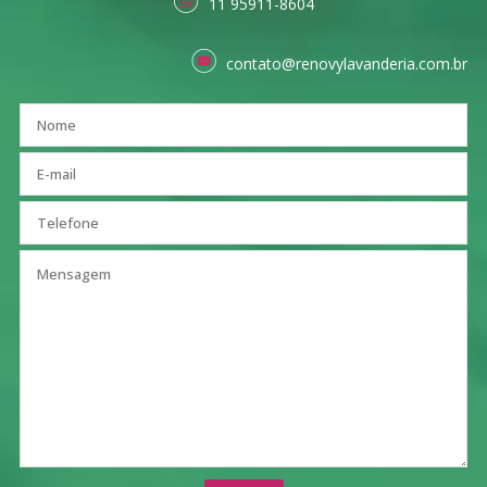
11 95911-8604
contato@renovylavanderia.com.br