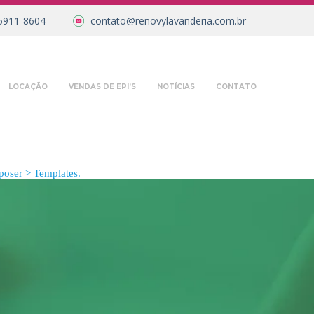
5911-8604
contato@renovylavanderia.com.br
LOCAÇÃO
VENDAS DE EPI’S
NOTÍCIAS
CONTATO
oser > Templates.