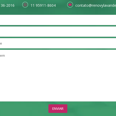
136-2016
11 95911-8604
contato@renovylavande