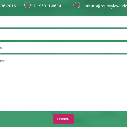
136-2016
11 95911-8604
contato@renovylavande