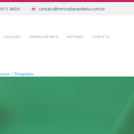
5911-8604
contato@renovylavanderia.com.br
LOCAÇÃO
VENDAS DE EPI’S
NOTÍCIAS
CONTATO
oser > Templates.