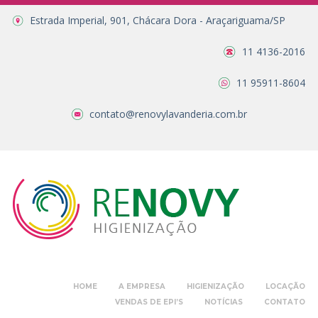
Estrada Imperial, 901, Chácara Dora - Araçariguama/SP
11 4136-2016
11 95911-8604
contato@renovylavanderia.com.br
HOME
A EMPRESA
HIGIENIZAÇÃO
LOCAÇÃO
VENDAS DE EPI’S
NOTÍCIAS
CONTATO