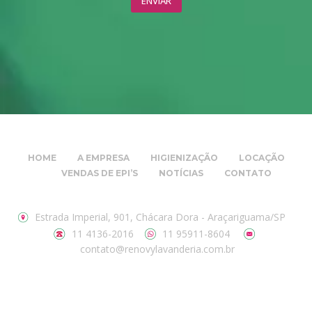
HOME
A EMPRESA
HIGIENIZAÇÃO
LOCAÇÃO
VENDAS DE EPI’S
NOTÍCIAS
CONTATO
Estrada Imperial, 901, Chácara Dora - Araçariguama/SP
11 4136-2016
11 95911-8604
contato@renovylavanderia.com.br