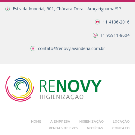
Estrada Imperial, 901, Chácara Dora - Araçariguama/SP
11 4136-2016
11 95911-8604
contato@renovylavanderia.com.br
HOME
A EMPRESA
HIGIENIZAÇÃO
LOCAÇÃO
VENDAS DE EPI’S
NOTÍCIAS
CONTATO