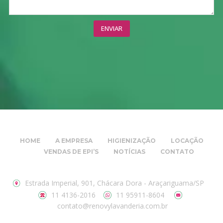
HOME
A EMPRESA
HIGIENIZAÇÃO
LOCAÇÃO
VENDAS DE EPI’S
NOTÍCIAS
CONTATO
Estrada Imperial, 901, Chácara Dora - Araçariguama/SP
11 4136-2016
11 95911-8604
contato@renovylavanderia.com.br