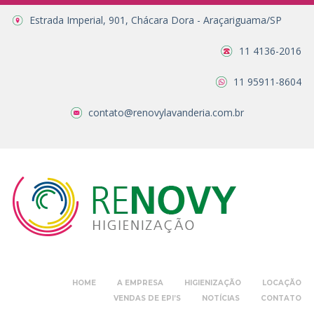
Estrada Imperial, 901, Chácara Dora - Araçariguama/SP
11 4136-2016
11 95911-8604
contato@renovylavanderia.com.br
HOME
A EMPRESA
HIGIENIZAÇÃO
LOCAÇÃO
VENDAS DE EPI’S
NOTÍCIAS
CONTATO