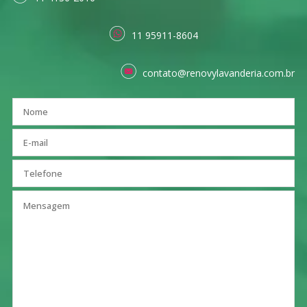
11 95911-8604
contato@renovylavanderia.com.br