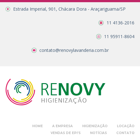
Estrada Imperial, 901, Chácara Dora - Araçariguama/SP
11 4136-2016
11 95911-8604
contato@renovylavanderia.com.br
HOME
A EMPRESA
HIGIENIZAÇÃO
LOCAÇÃO
VENDAS DE EPI’S
NOTÍCIAS
CONTATO