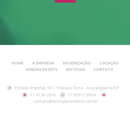
HOME
A EMPRESA
HIGIENIZAÇÃO
LOCAÇÃO
VENDAS DE EPI’S
NOTÍCIAS
CONTATO
Estrada Imperial, 901, Chácara Dora - Araçariguama/SP
11 4136-2016
11 95911-8604
contato@renovylavanderia.com.br