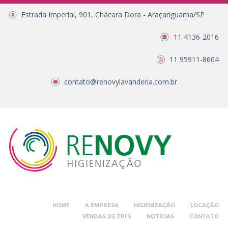
Estrada Imperial, 901, Chácara Dora - Araçariguama/SP
11 4136-2016
11 95911-8604
contato@renovylavanderia.com.br
HOME
A EMPRESA
HIGIENIZAÇÃO
LOCAÇÃO
VENDAS DE EPI’S
NOTÍCIAS
CONTATO