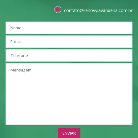
contato@renovylavanderia.com.br