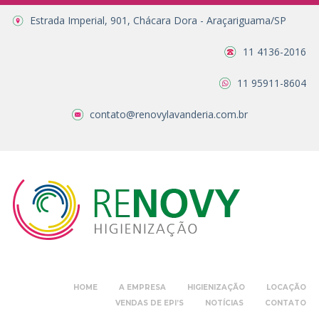
Estrada Imperial, 901, Chácara Dora - Araçariguama/SP
11 4136-2016
11 95911-8604
contato@renovylavanderia.com.br
HOME
A EMPRESA
HIGIENIZAÇÃO
LOCAÇÃO
VENDAS DE EPI’S
NOTÍCIAS
CONTATO