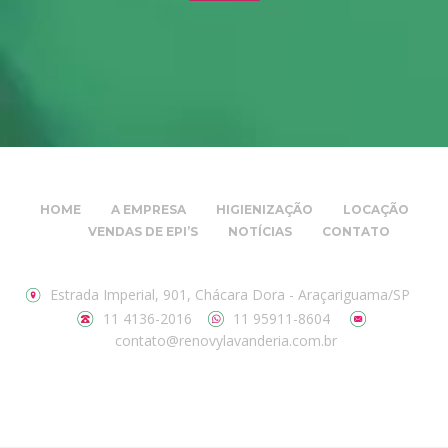
HOME
A EMPRESA
HIGIENIZAÇÃO
LOCAÇÃO
VENDAS DE EPI’S
NOTÍCIAS
CONTATO
Estrada Imperial, 901, Chácara Dora - Araçariguama/SP
11 4136-2016
11 95911-8604
contato@renovylavanderia.com.br