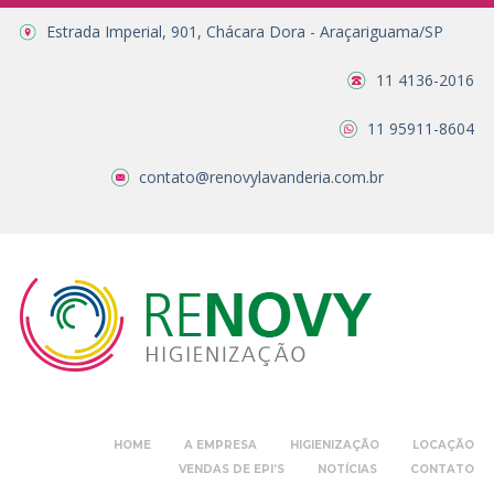
Estrada Imperial, 901, Chácara Dora - Araçariguama/SP
11 4136-2016
11 95911-8604
contato@renovylavanderia.com.br
HOME
A EMPRESA
HIGIENIZAÇÃO
LOCAÇÃO
VENDAS DE EPI’S
NOTÍCIAS
CONTATO