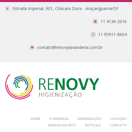
Estrada Imperial, 901, Chácara Dora - Araçariguama/SP
11 4136-2016
11 95911-8604
contato@renovylavanderia.com.br
HOME
A EMPRESA
HIGIENIZAÇÃO
LOCAÇÃO
VENDAS DE EPI’S
NOTÍCIAS
CONTATO