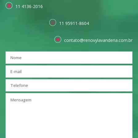
11 4136-2016
11 95911-8604
contato@renovylavanderia.com.br