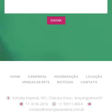
HOME
A EMPRESA
HIGIENIZAÇÃO
LOCAÇÃO
VENDAS DE EPI’S
NOTÍCIAS
CONTATO
Estrada Imperial, 901, Chácara Dora - Araçariguama/SP
11 4136-2016
11 95911-8604
contato@renovylavanderia.com.br