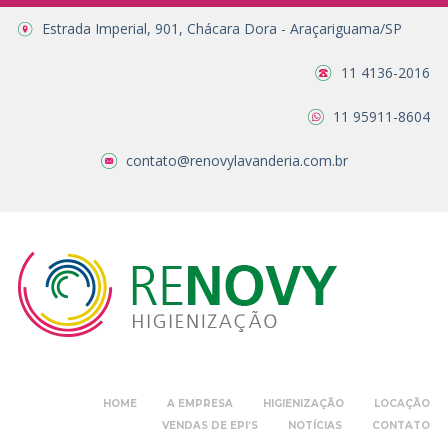
Estrada Imperial, 901, Chácara Dora - Araçariguama/SP
11 4136-2016
11 95911-8604
contato@renovylavanderia.com.br
HOME
A EMPRESA
HIGIENIZAÇÃO
LOCAÇÃO
VENDAS DE EPI’S
NOTÍCIAS
CONTATO