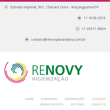
Estrada Imperial, 901, Chácara Dora - Araçariguama/SP
11 4136-2016
11 95911-8604
contato@renovylavanderia.com.br
HOME
A EMPRESA
HIGIENIZAÇÃO
LOCAÇÃO
VENDAS DE EPI’S
NOTÍCIAS
CONTATO