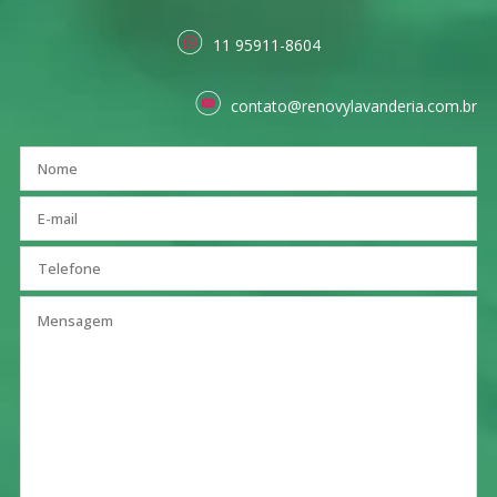
11 95911-8604
contato@renovylavanderia.com.br