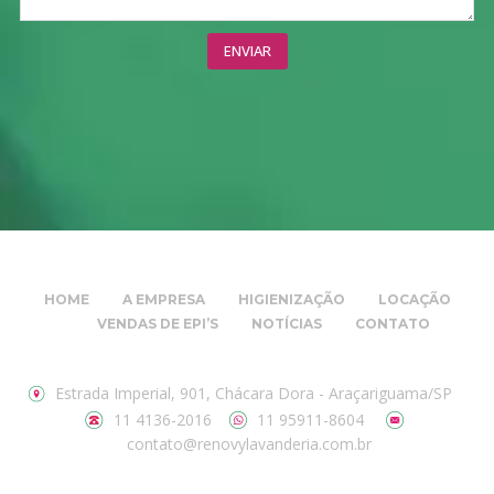
HOME
A EMPRESA
HIGIENIZAÇÃO
LOCAÇÃO
VENDAS DE EPI’S
NOTÍCIAS
CONTATO
Estrada Imperial, 901, Chácara Dora - Araçariguama/SP
11 4136-2016
11 95911-8604
contato@renovylavanderia.com.br