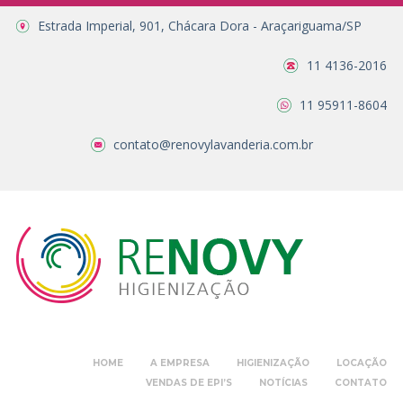
Estrada Imperial, 901, Chácara Dora - Araçariguama/SP
11 4136-2016
11 95911-8604
contato@renovylavanderia.com.br
HOME
A EMPRESA
HIGIENIZAÇÃO
LOCAÇÃO
VENDAS DE EPI’S
NOTÍCIAS
CONTATO