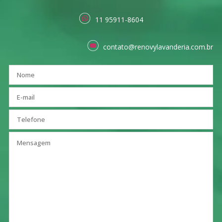
11 95911-8604
contato@renovylavanderia.com.br