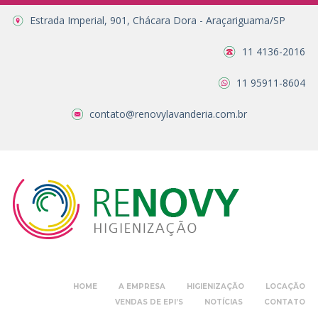
Estrada Imperial, 901, Chácara Dora - Araçariguama/SP
11 4136-2016
11 95911-8604
contato@renovylavanderia.com.br
HOME
A EMPRESA
HIGIENIZAÇÃO
LOCAÇÃO
VENDAS DE EPI’S
NOTÍCIAS
CONTATO