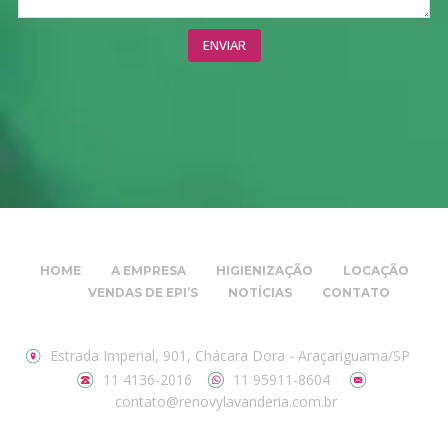
HOME
A EMPRESA
HIGIENIZAÇÃO
LOCAÇÃO
VENDAS DE EPI’S
NOTÍCIAS
CONTATO
Estrada Imperial, 901, Chácara Dora - Araçariguama/SP
11 4136-2016
11 95911-8604
contato@renovylavanderia.com.br