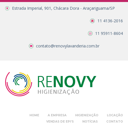
Estrada Imperial, 901, Chácara Dora - Araçariguama/SP
11 4136-2016
11 95911-8604
contato@renovylavanderia.com.br
HOME
A EMPRESA
HIGIENIZAÇÃO
LOCAÇÃO
VENDAS DE EPI’S
NOTÍCIAS
CONTATO