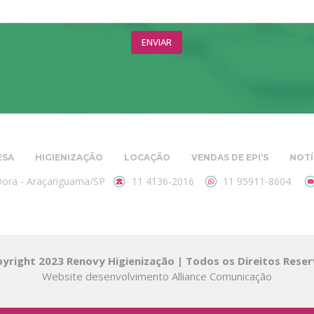
ESA
HIGIENIZAÇÃO
LOCAÇÃO
VENDAS DE EPI’S
NOTÍ
 Dora - Araçariguama/SP
11 4136-2016
11 95911-8604
yright 2023 Renovy Higienização | Todos os Direitos Rese
Website desenvolvimento
Alliance Comunicação