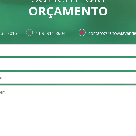
ORÇAMENTO
136-2016
11 95911-8604
contato@renovylavande