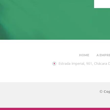
HOME
A EMPR
Estrada Imperial, 901, Chácara
© Cop