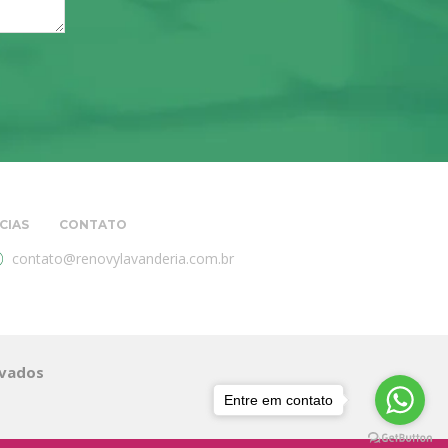
CIAS
CONTATO
contato@renovylavanderia.com.br
rvados
Entre em contato