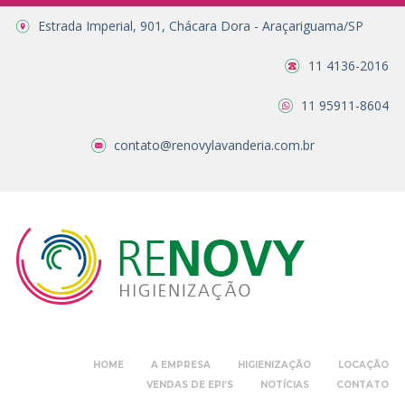
Estrada Imperial, 901, Chácara Dora - Araçariguama/SP
11 4136-2016
11 95911-8604
contato@renovylavanderia.com.br
HOME
A EMPRESA
HIGIENIZAÇÃO
LOCAÇÃO
VENDAS DE EPI’S
NOTÍCIAS
CONTATO