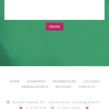
HOME
A EMPRESA
HIGIENIZAÇÃO
LOCAÇÃO
VENDAS DE EPI’S
NOTÍCIAS
CONTATO
Estrada Imperial, 901, Chácara Dora - Araçariguama/SP
11 4136-2016
11 95911-8604