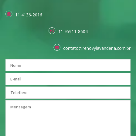
11 4136-2016
11 95911-8604
contato@renovylavanderia.com.br