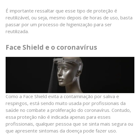
É importante ressaltar que esse tipo de proteção é
reutilizável, ou seja, mesmo depois de horas de uso, basta
passar por um processo de higienização para ser
reutilizada.
Face Shield e o coronavírus
Como a Face Shield evita a contaminação por saliva e
respingos, está sendo muito usada por profissionais da
saúde no combate a proliferação do coronavírus. Contudo,
essa proteção não é indicada apenas para esses
profissionais, qualquer pessoa que se sinta mais segura ou
que apresente sintomas da doença pode fazer uso.