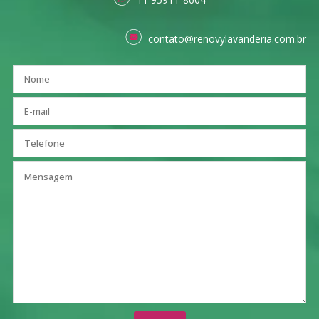
contato@renovylavanderia.com.br