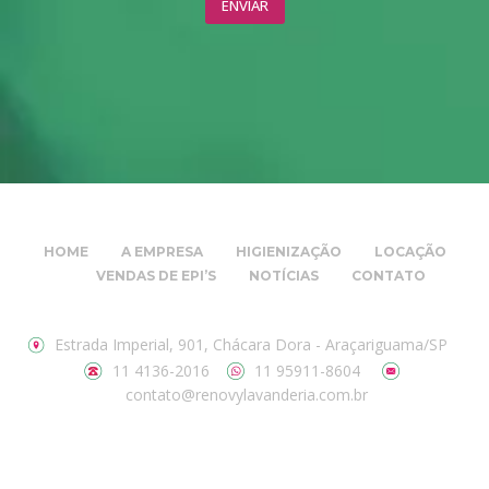
HOME
A EMPRESA
HIGIENIZAÇÃO
LOCAÇÃO
VENDAS DE EPI’S
NOTÍCIAS
CONTATO
Estrada Imperial, 901, Chácara Dora - Araçariguama/SP
11 4136-2016
11 95911-8604
contato@renovylavanderia.com.br