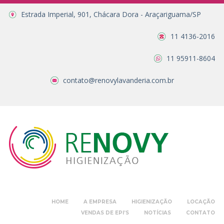
Estrada Imperial, 901, Chácara Dora - Araçariguama/SP
11 4136-2016
11 95911-8604
contato@renovylavanderia.com.br
HOME
A EMPRESA
HIGIENIZAÇÃO
LOCAÇÃO
VENDAS DE EPI’S
NOTÍCIAS
CONTATO