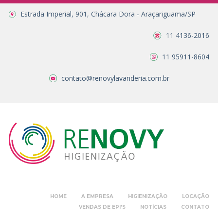
Estrada Imperial, 901, Chácara Dora - Araçariguama/SP
11 4136-2016
11 95911-8604
contato@renovylavanderia.com.br
HOME
A EMPRESA
HIGIENIZAÇÃO
LOCAÇÃO
VENDAS DE EPI’S
NOTÍCIAS
CONTATO