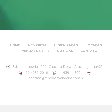
HOME
A EMPRESA
HIGIENIZAÇÃO
LOCAÇÃO
VENDAS DE EPI’S
NOTÍCIAS
CONTATO
Estrada Imperial, 901, Chácara Dora - Araçariguama/SP
11 4136-2016
11 95911-8604
contato@renovylavanderia.com.br