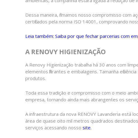
ambientais, a companhia estará ligada à redução de
Dessa maneira, firmamos nosso compromisso com aç
certificados pela norma ISO 14001, comprovando no
Leia também: Saiba por que fechar parcerias com 
A RENOVY HIGIENIZAÇÃO
A Renovy Higienização trabalha há 30 anos com limp
elementos filtrantes e embalagens. Tamanha eficiênc
produtos.
Toda essa tradição e compromisso com o meio ambien
empresa, tornando ainda mais abrangentes os serviço
A infraestrutura da nova RENOVY Lavanderia está lo
área de quase oito mil metros quadrados destinado
serviços acessando nosso
site.