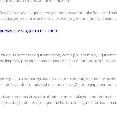
 impactos de resíduos ao meio ambiente.
ões sustentáveis, que começam em nossas instalações, irradia
ssa atuação em um processo rigoroso de gerenciamento ambienta
empresas que seguem a ISO 14001
eza de uniformes e equipamentos, como por exemplo, Equipamento
ia da limpeza, proporcionamos uma redução de até 60% nos custos
te passa a ser integrada ao Grupo Resiclean, que nos próximos 
s de lavanderia industrial e comercialização de equipamentos de
calizada em uma área estratégica, com instalações modernas de
s à prestação de serviços que melhorem, de alguma forma, o m