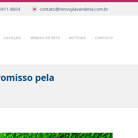
5911-8604
contato@renovylavanderia.com.br
LOCAÇÃO
VENDAS DE EPI’S
NOTÍCIAS
CONTATO
omisso pela