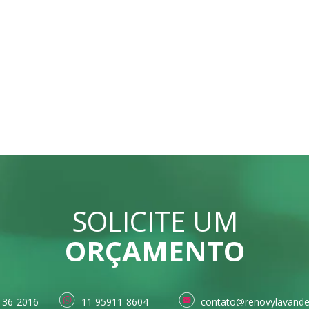
SOLICITE UM
ORÇAMENTO
136-2016
11 95911-8604
contato@renovylavande