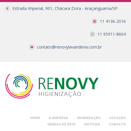
Estrada Imperial, 901, Chácara Dora - Araçariguama/SP
11 4136-2016
11 95911-8604
contato@renovylavanderia.com.br
HOME
A EMPRESA
HIGIENIZAÇÃO
LOCAÇÃO
VENDAS DE EPI’S
NOTÍCIAS
CONTATO