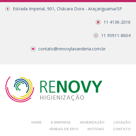
Estrada Imperial, 901, Chácara Dora - Araçariguama/SP
11 4136-2016
11 95911-8604
contato@renovylavanderia.com.br
HOME
A EMPRESA
HIGIENIZAÇÃO
LOCAÇÃO
VENDAS DE EPI’S
NOTÍCIAS
CONTATO