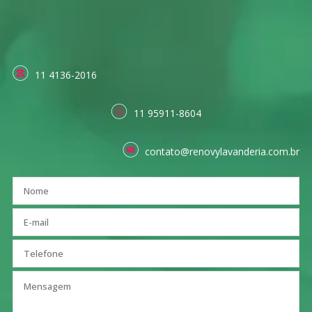
11 4136-2016
11 95911-8604
contato@renovylavanderia.com.br