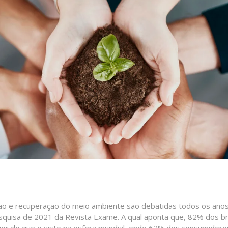
ão e recuperação do meio ambiente são debatidas todos os anos.
quisa de 2021 da Revista Exame. A qual aponta que, 82% dos br
or do que o visto na esfera mundial, onde 62% dos consumidor