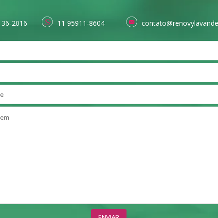
136-2016
11 95911-8604
contato@renovylavande