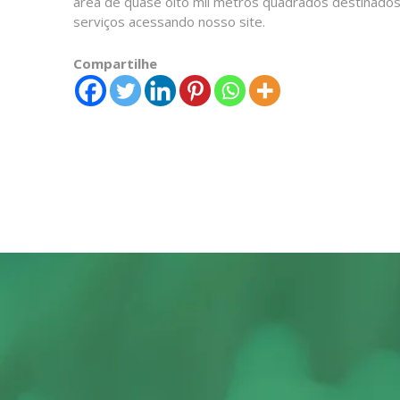
área de quase oito mil metros quadrados destinado
serviços acessando nosso site.
Compartilhe