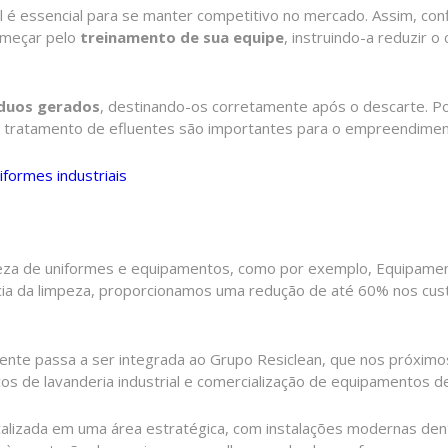
 é essencial para se manter competitivo no mercado. Assim, conf
omeçar pelo
treinamento de sua equipe
, instruindo-a reduzir 
íduos gerados
, destinando-os corretamente após o descarte. Po
e tratamento de efluentes são importantes para o empreendimen
iformes industriais
eza de uniformes e equipamentos, como por exemplo, Equipamento
cia da limpeza, proporcionamos uma redução de até 60% nos cust
te passa a ser integrada ao Grupo Resiclean, que nos próximos
s de lavanderia industrial e comercialização de equipamentos de
calizada em uma área estratégica, com instalações modernas de