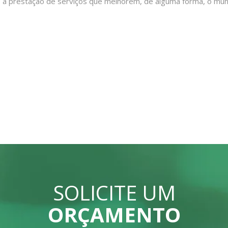
s à prestação de serviços que melhorem, de alguma forma, o m
SOLICITE UM
ORÇAMENTO