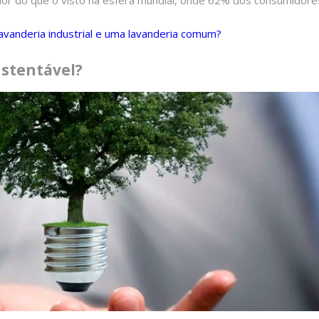
avanderia industrial e uma lavanderia comum?
stentável?