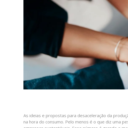
As ideias e propostas para desaceleração da produç
na hora do consumo. Pelo menos é o que diz uma pes
empresas sustentáveis. Esse número é grande e mai