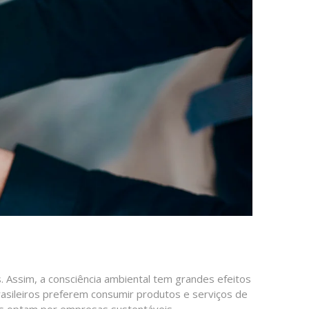
 Assim, a consciência ambiental tem grandes efeitos
asileiros preferem consumir produtos e serviços de
es optam por empresas sustentáveis.