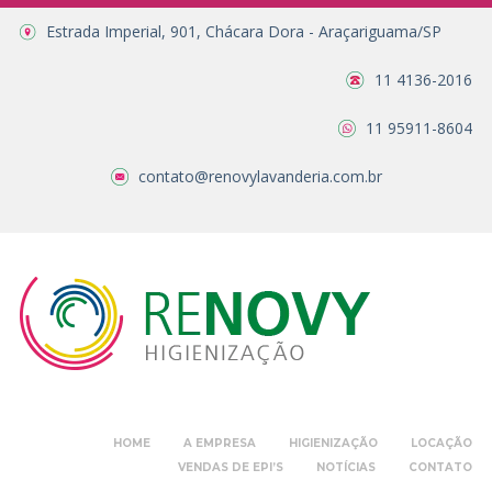
Estrada Imperial, 901, Chácara Dora - Araçariguama/SP
11 4136-2016
11 95911-8604
contato@renovylavanderia.com.br
HOME
A EMPRESA
HIGIENIZAÇÃO
LOCAÇÃO
VENDAS DE EPI’S
NOTÍCIAS
CONTATO