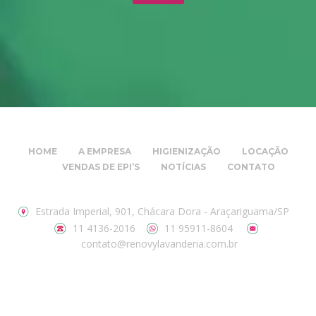
HOME
A EMPRESA
HIGIENIZAÇÃO
LOCAÇÃO
VENDAS DE EPI’S
NOTÍCIAS
CONTATO
Estrada Imperial, 901, Chácara Dora - Araçariguama/SP
11 4136-2016
11 95911-8604
contato@renovylavanderia.com.br