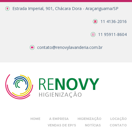
Estrada Imperial, 901, Chácara Dora - Araçariguama/SP
11 4136-2016
11 95911-8604
contato@renovylavanderia.com.br
HOME
A EMPRESA
HIGIENIZAÇÃO
LOCAÇÃO
VENDAS DE EPI’S
NOTÍCIAS
CONTATO