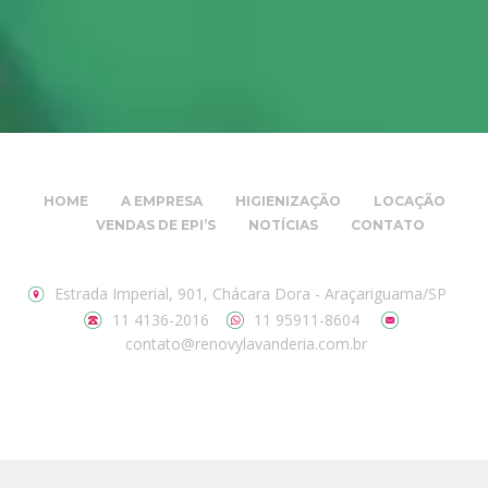
HOME
A EMPRESA
HIGIENIZAÇÃO
LOCAÇÃO
VENDAS DE EPI’S
NOTÍCIAS
CONTATO
Estrada Imperial, 901, Chácara Dora - Araçariguama/SP
11 4136-2016
11 95911-8604
contato@renovylavanderia.com.br