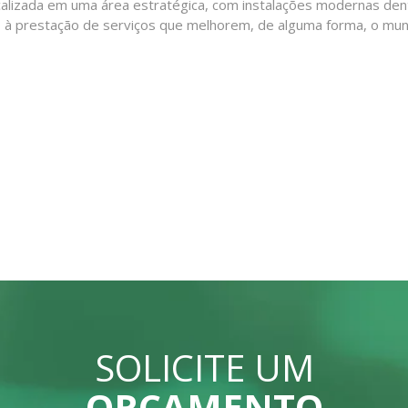
calizada em uma área estratégica, com instalações modernas de
s à prestação de serviços que melhorem, de alguma forma, o m
SOLICITE UM
ORÇAMENTO