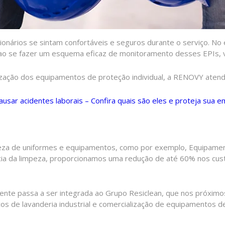
onários se sintam confortáveis e seguros durante o serviço. No 
 ao se fazer um esquema eficaz de monitoramento desses EPIs, 
ização dos equipamentos de proteção individual, a RENOVY aten
sar acidentes laborais – Confira quais são eles e proteja sua 
eza de uniformes e equipamentos, como por exemplo, Equipamento
cia da limpeza, proporcionamos uma redução de até 60% nos cust
te passa a ser integrada ao Grupo Resiclean, que nos próximos
s de lavanderia industrial e comercialização de equipamentos de