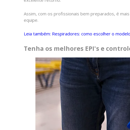
Assim, com os profissionais bem preparados, é mais fá
equipe.
Leia também: Respiradores: como escolher o modelo 
Tenha os melhores EPI's e contro