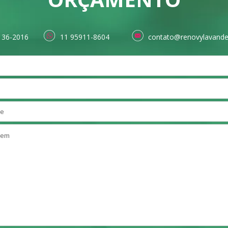
136-2016
11 95911-8604
contato@renovylavande