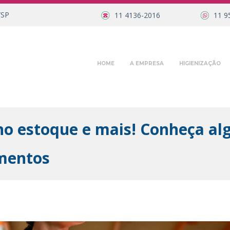
/SP
11 4136-2016
11 9
HOME
A EMPRESA
HIGIENIZAÇÃO
no estoque e mais! Conheça al
mentos