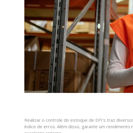
Realizar o controle do estoque de EPI's traz divers
índice de erros. Além disso, garante um rendimento
excelente retorno.