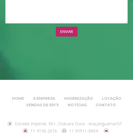
HOME
A EMPRESA
HIGIENIZAÇÃO
LOCAÇÃO
VENDAS DE EPI’S
NOTÍCIAS
CONTATO
Estrada Imperial, 901, Chácara Dora - Araçariguama/SP
11 4136-2016
11 95911-8604