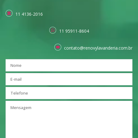
11 4136-2016
11 95911-8604
contato@renovylavanderia.com.br