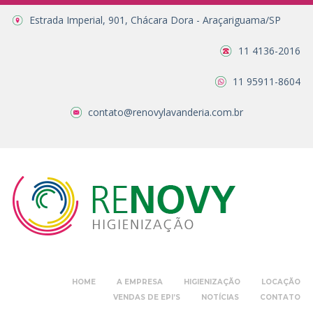
Estrada Imperial, 901, Chácara Dora - Araçariguama/SP
11 4136-2016
11 95911-8604
contato@renovylavanderia.com.br
HOME
A EMPRESA
HIGIENIZAÇÃO
LOCAÇÃO
VENDAS DE EPI’S
NOTÍCIAS
CONTATO