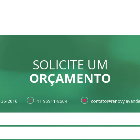
SOLICITE UM
ORÇAMENTO
136-2016
11 95911-8604
contato@renovylavande