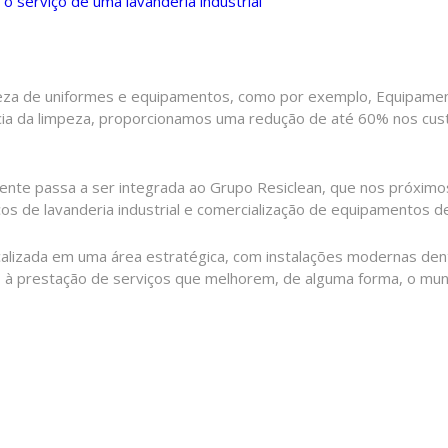
o serviço de uma lavanderia industrial
eza de uniformes e equipamentos, como por exemplo, Equipamento
cia da limpeza, proporcionamos uma redução de até 60% nos cust
te passa a ser integrada ao Grupo Resiclean, que nos próximos
s de lavanderia industrial e comercialização de equipamentos d
calizada em uma área estratégica, com instalações modernas de
s à prestação de serviços que melhorem, de alguma forma, o m