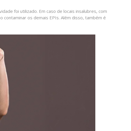
idade foi utilizado. Em caso de locais insalubres, com
ão contaminar os demais EPIs. Além disso, também é