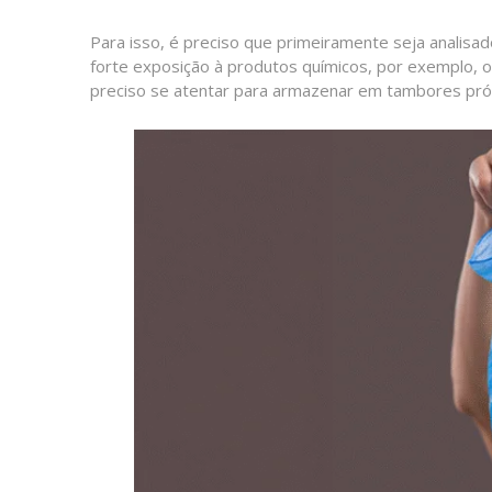
Para isso, é preciso que primeiramente seja analisado
forte exposição à produtos químicos, por exemplo,
preciso se atentar para armazenar em tambores pró