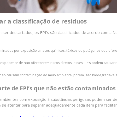
ar a classificação de resíduos
ser descartados, os EPI’s são classificados de acordo com a 
minados por exposição a riscos químicos, tóxicos ou patógenos que ofer
rtes): apesar de não oferecerem riscos diretos, esses EPI’s podem causa
s): não causam contaminação ao meio ambiente, porém, são biodegradávei
arte de EPI’s que não estão contaminados
m ambientes com exposição à substâncias perigosas podem ser d
 se atentar para separar adequadamente cada item para facilitar