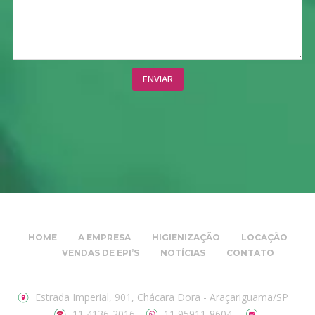
HOME
A EMPRESA
HIGIENIZAÇÃO
LOCAÇÃO
VENDAS DE EPI’S
NOTÍCIAS
CONTATO
Estrada Imperial, 901, Chácara Dora - Araçariguama/SP
11 4136-2016
11 95911-8604