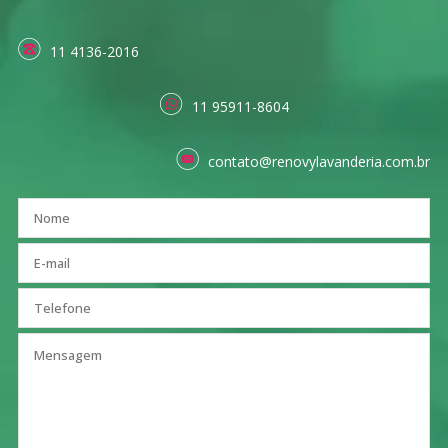
11 4136-2016
11 95911-8604
contato@renovylavanderia.com.br