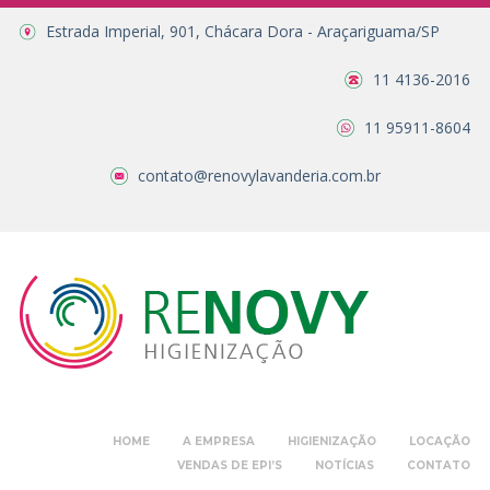
Estrada Imperial, 901, Chácara Dora - Araçariguama/SP
11 4136-2016
11 95911-8604
contato@renovylavanderia.com.br
HOME
A EMPRESA
HIGIENIZAÇÃO
LOCAÇÃO
VENDAS DE EPI’S
NOTÍCIAS
CONTATO